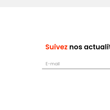
Master 2 Adva
Université Cat
Master 1 LL.M
de Lille
Suivez
nos actuali