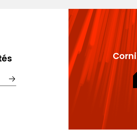
nced LL.M. in International & EU Business and Competitio
holique de Lille
. in International & European Law - Business Law - Univers
Corni
tés