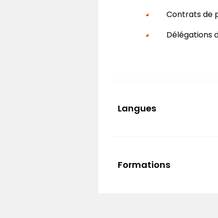
Contrats de p
Délégations d
Langues
Français
Anglais
Formations
Allemand
Mastère Spéc
Espagnol