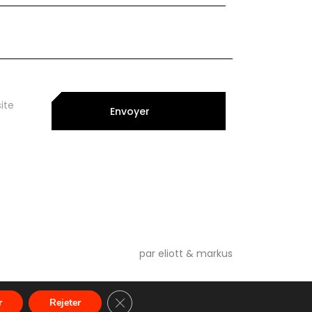
ite
Envoyer
par eliott & markus
Fermer la bannière des cookies GDPR
r
Rejeter