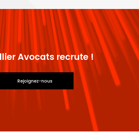
n Law -
ité Catholique
llier Avocats recrute !
Rejoignez-nous