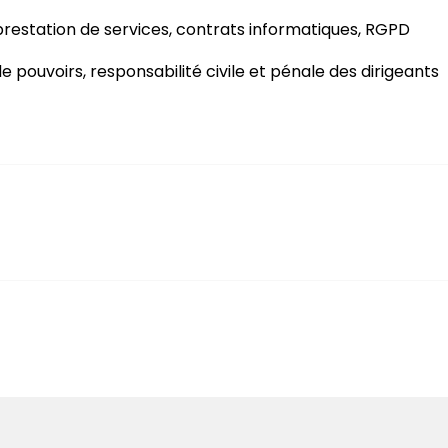
restation de services, contrats informatiques, RGPD
e pouvoirs, responsabilité civile et pénale des dirigeants
ialisé Droit et management international - HEC PARIS