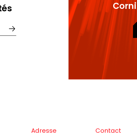
Corni
tés
Adresse
Contact