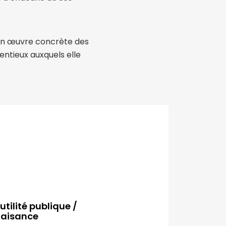
 en œuvre concrète des
tentieux auxquels elle
tilité publique /
faisance