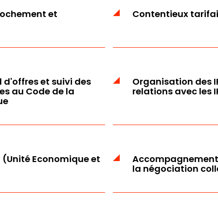
rochement et
Contentieux tarifa
d'offres et suivi des
Organisation des IR
es au Code de la
relations avec les 
ue
S (Unité Economique et
Accompagnement a
la négociation coll