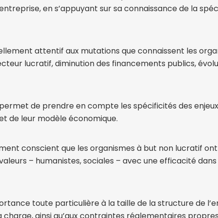
l’entreprise, en s’appuyant sur sa connaissance de la spéci
rellement attentif aux mutations que connaissent les org
cteur lucratif, diminution des financements publics, évol
ui permet de prendre en compte les spécificités des enjeux
et de leur modèle économique.
ement conscient que les organismes à but non lucratif ont
 valeurs – humanistes, sociales – avec une efficacité dans
tance toute particulière à la taille de la structure de l’e
 la charge, ainsi qu’aux contraintes réglementaires propr