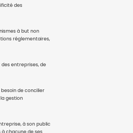
ficité des
anismes à but non
utions réglementaires,
 des entreprises, de
 besoin de concilier
 la gestion
ntreprise, à son public
es à chacune de ses