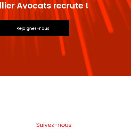
llier Avocats recrute !
Rejoignez-nous
Suivez-nous