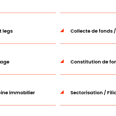
t
t legs
Collecte de fonds / 
nage
Constitution de fo
ine immobilier
Sectorisation / Fili