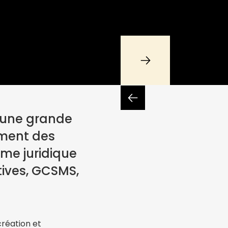
, une grande
ement des
rme juridique
tives, GCSMS,
création et