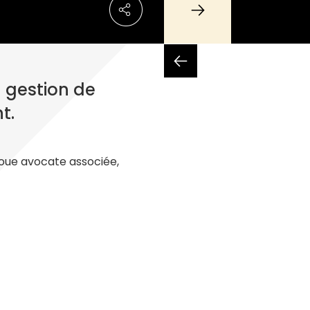
 gestion de
t.
noue avocate associée,