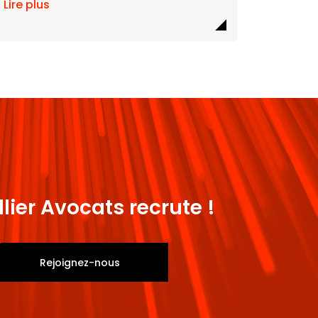
Lire plus
llier Avocats recrute !
Rejoignez-nous