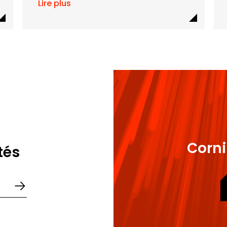
Lire plus
Corni
tés