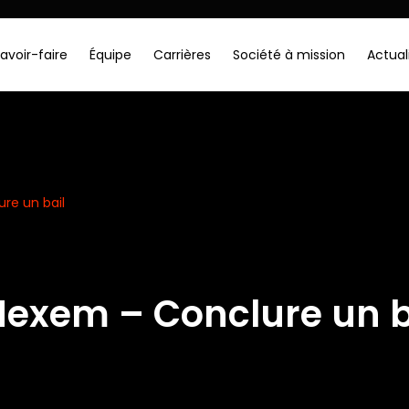
avoir-faire
Équipe
Carrières
Société à mission
Actual
re un bail
Nexem – Conclure un b