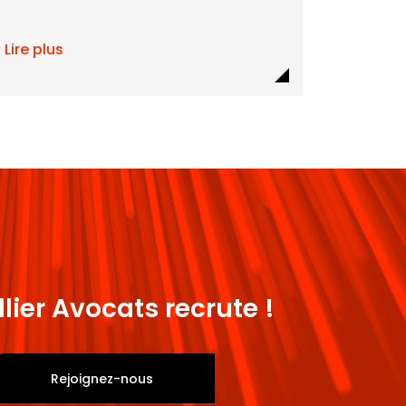
Lire plus
llier Avocats recrute !
Rejoignez-nous