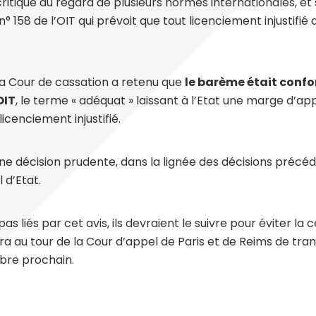
itiqué au regard de plusieurs normes internationales, et
n° 158 de l’OIT qui prévoit que tout licenciement injustifié d
 la Cour de cassation a retenu que
le barème était confor
OIT
, le terme « adéquat » laissant à l’Etat une marge d’app
icenciement injustifié.
ne décision prudente, dans la lignée des décisions précé
 d’Etat.
pas liés par cet avis, ils devraient le suivre pour éviter la 
era au tour de la Cour d’appel de Paris et de Reims de tra
bre prochain.