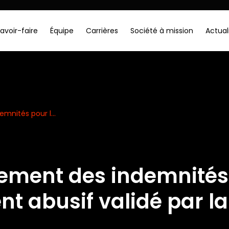
avoir-faire
Équipe
Carrières
Société à mission
Actual
mnités pour l...
nement des indemnités
nt abusif validé par l