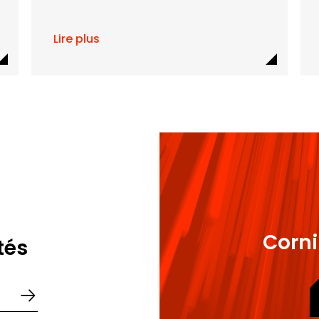
Lire plus
Corni
tés