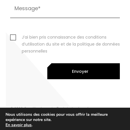
J’ai bien pris connaissance des conditions
d’utilisation du site et de la politique de données
personnelles
Envoyer
© 2026 Cornillier Avocats. Tout droits réservés
Nous utilisons des cookies pour vous offrir la meilleure
Legal notice
expérience sur notre site.
Privacy Policy
En savoir plus
.
par eliott & markus