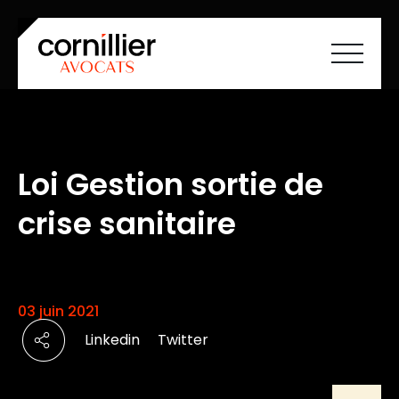
Accueil
À propos
Savoir-faire
Loi Gestion sortie de
Équipe
Carrières
crise sanitaire
Société à mission
Actualités
Cartographie ESS
Contact
FR
EN
03 juin 2021
Linkedin
Twitter