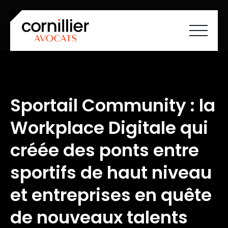
Accueil
À propos
Savoir-faire
Sportail Community : la
Équipe
Carrières
Workplace Digitale qui
Société à mission
Actualités
Cartographie ESS
créée des ponts entre
Contact
FR
EN
sportifs de haut niveau
et entreprises en quête
de nouveaux talents