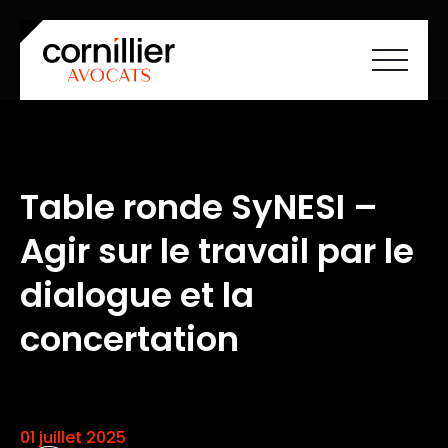
Accueil
À propos
Savoir-faire
Table ronde SyNESI –
Équipe
Carrières
Agir sur le travail par le
Société à mission
Actualités
Cartographie ESS
dialogue et la
Contact
FR
EN
concertation
01 juillet 2025