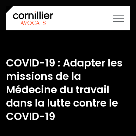
Accueil
À propos
Savoir-faire
COVID-19 : Adapter les
Équipe
Carrières
missions de la
Société à mission
Actualités
Cartographie ESS
Médecine du travail
Contact
FR
EN
dans la lutte contre le
COVID-19