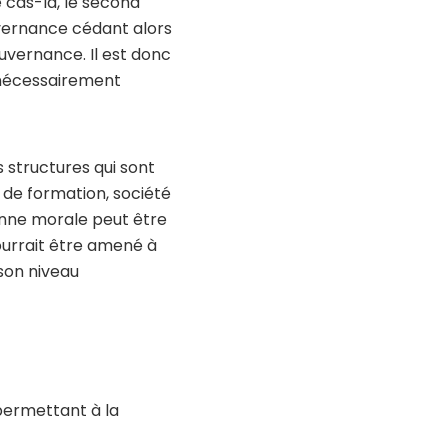
e cas-là, le second
uvernance cédant alors
gouvernance. Il est donc
 nécessairement
 structures qui sont
 de formation, société
sonne morale peut être
pourrait être amené à
 son niveau
permettant à la