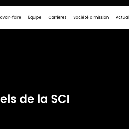
avoir-faire
Équipe
Carrières
Société à mission
Actual
els de la SCI