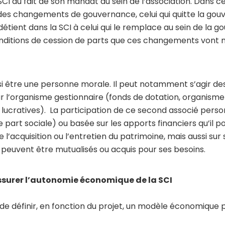
SCI du fait de son mandat au sein de l’association. Dans c
 des changements de gouvernance, celui qui quitte la go
l détient dans la SCI à celui qui le remplace au sein de la 
onditions de cession de parts que ces changements vont
i être une personne morale. Il peut notamment s’agir des
 l’organisme gestionnaire (fonds de dotation, organisme
és lucratives). La participation de ce second associé per
 part sociale) ou basée sur les apports financiers qu’il 
 l’acquisition ou l’entretien du patrimoine, mais aussi sur
 peuvent être mutualisés ou acquis pour ses besoins.
ssurer l’autonomie économique de la SCI
 de définir, en fonction du projet, un modèle économique 