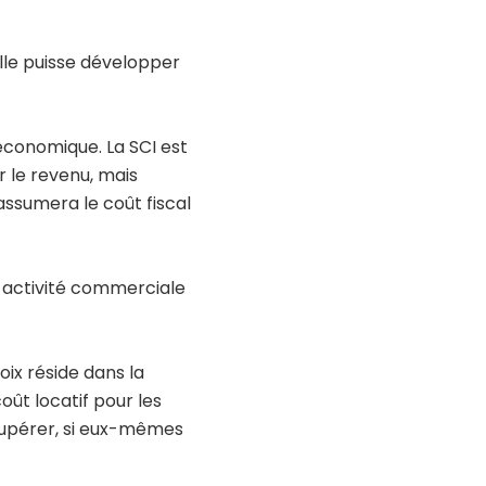
elle puisse développer
 économique. La SCI est
r le revenu, mais
assumera le coût fiscal
 activité commerciale
oix réside dans la
ût locatif pour les
écupérer, si eux-mêmes