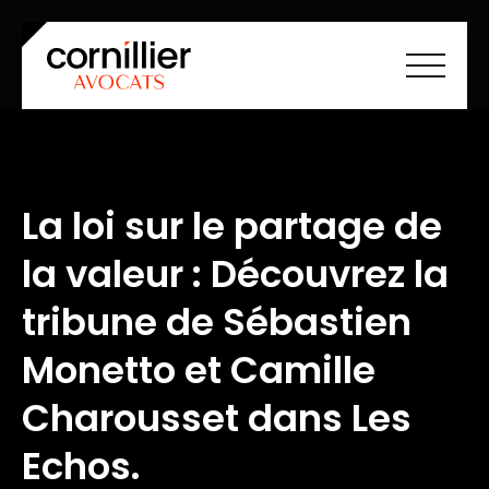
Accueil
À propos
Savoir-faire
La loi sur le partage de
Équipe
Carrières
la valeur : Découvrez la
Société à mission
Actualités
Cartographie ESS
tribune de Sébastien
Contact
FR
EN
Monetto et Camille
Charousset dans Les
Echos.