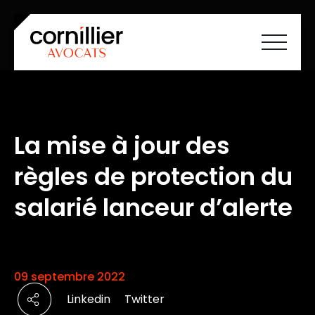
Accueil
À propos
Savoir-faire
La mise à jour des
Équipe
Carrières
règles de protection du
Société à mission
Actualités
Cartographie ESS
salarié lanceur d’alerte
Contact
FR
EN
09 septembre 2022
Linkedin
Twitter