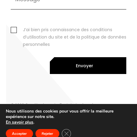
J’ai bien pris connaissance des conditions
d’utilisation du site et de la politique de données
personnelles
Envoyer
© 2026 Cornillier Avocats. Tout droits réservés
Nous utilisons des cookies pour vous offrir la meilleure
Legal notice
expérience sur notre site.
Privacy Policy
En savoir plus
.
par eliott & markus
Fermer la bannière des cookies GDP
Accepter
Rejeter